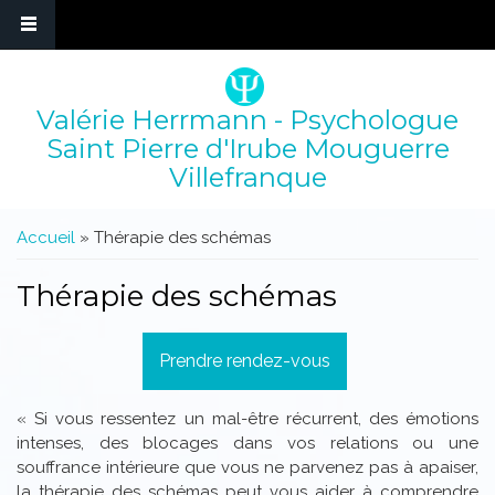
Valérie Herrmann - Psychologue
Saint Pierre d'Irube Mouguerre
Villefranque
Vous êtes ici
Accueil
» Thérapie des schémas
Thérapie des schémas
Prendre rendez-vous
« Si vous ressentez un mal-être récurrent, des émotions
intenses, des blocages dans vos relations ou une
souffrance intérieure que vous ne parvenez pas à apaiser,
la thérapie des schémas peut vous aider à comprendre